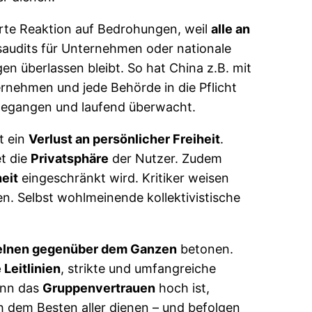
ierte Reaktion auf Bedrohungen, weil
alle an
saudits für Unternehmen oder nationale
en überlassen bleibt. So hat China z.B. mit
nehmen und jede Behörde in die Pflicht
ngegangen und laufend überwacht.
t ein
Verlust an persönlicher Freiheit
.
et die
Privatsphäre
der Nutzer. Zudem
eit
eingeschränkt wird. Kritiker weisen
n. Selbst wohlmeinende kollektivistische
zelnen gegenüber dem Ganzen
betonen.
 Leitlinien
, strikte und umfangreiche
enn das
Gruppenvertrauen
hoch ist,
h dem Besten aller dienen – und befolgen