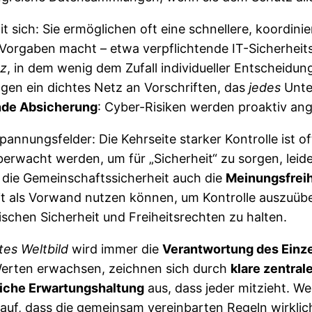
t sich: Sie ermöglichen oft eine schnellere, koordin
 Vorgaben macht – etwa verpflichtende IT-Sicherheit
tz
, in dem wenig dem Zufall individueller Entscheidung
gen ein dichtes Netz an Vorschriften, das
jedes
Unter
nde Absicherung
: Cyber-Risiken werden proaktiv a
annungsfelder: Die Kehrseite starker Kontrolle ist of
rwacht werden, um für „Sicherheit“ zu sorgen, leid
f die Gemeinschaftssicherheit auch die
Meinungsfreih
eit als Vorwand nutzen können, um Kontrolle auszuübe
schen Sicherheit und Freiheitsrechten zu halten.
tes Weltbild
wird immer die
Verantwortung des Ein
 Werten erwachsen, zeichnen sich durch
klare zentrale
liche Erwartungshaltung
aus, dass jeder mitzieht. W
uf, dass die gemeinsam vereinbarten Regeln wirklic