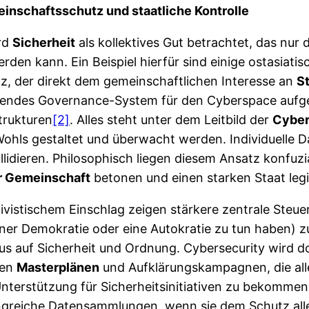
einschaftsschutz und staatliche Kontrolle
ird
Sicherheit
als kollektives Gut betrachtet, das nur
den kann. Ein Beispiel hierfür sind einige ostasiati
z, der direkt dem gemeinschaftlichen Interesse an
St
sendes Governance-System für den Cyberspace aufgeba
strukturen
[2]
. Alles steht unter dem Leitbild der
Cyber
 Wohls gestaltet und überwacht werden. Individuelle
llidieren. Philosophisch liegen diesem Ansatz konfuz
er Gemeinschaft
betonen und einen starken Staat leg
ivistischem Einschlag zeigen stärkere zentrale Steu
iner Demokratie oder eine Autokratie zu tun haben) z
s auf Sicherheit und Ordnung. Cybersecurity wird dor
hen
Masterplänen
und Aufklärungskampagnen, die all
 Unterstützung für Sicherheitsinitiativen zu bekomm
greiche Datensammlungen, wenn sie dem Schutz alle