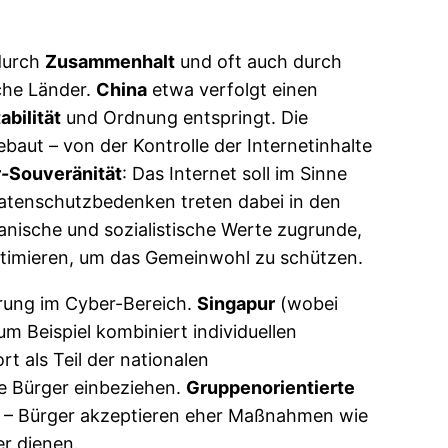
 durch
Zusammenhalt
und oft auch durch
sche Länder.
China
etwa verfolgt einen
abilität
und Ordnung entspringt. Die
ut – von der Kontrolle der Internetinhalte
-Souveränität
: Das Internet soll im Sinne
 Datenschutzbedenken treten dabei in den
ianische und sozialistische Werte zugrunde,
itimieren, um das Gemeinwohl zu schützen.
erung im Cyber-Bereich.
Singapur
(wobei
um Beispiel kombiniert individuellen
t als Teil der nationalen
e Bürger einbeziehen.
Gruppenorientierte
en – Bürger akzeptieren eher Maßnahmen wie
r dienen.