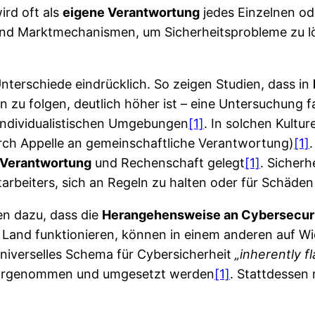
ird oft als
eigene Verantwortung
jedes Einzelnen od
e und Marktmechanismen, um Sicherheitsprobleme zu lö
terschiede eindrücklich. So zeigen Studien, dass in
n zu folgen, deutlich höher ist – eine Untersuchung
individualistischen Umgebungen
[1]
. In solchen Kultu
ch Appelle an gemeinschaftliche Verantwortung)
[1]
 Verantwortung
und Rechenschaft gelegt
[1]
. Sicherh
tarbeiters, sich an Regeln zu halten oder für Schäd
en dazu, dass die
Herangehensweise an Cybersecur
em Land funktionieren, können in einem anderen auf 
universelles Schema für Cybersicherheit
„inherently f
wahrgenommen und umgesetzt werden
[1]
. Stattdessen