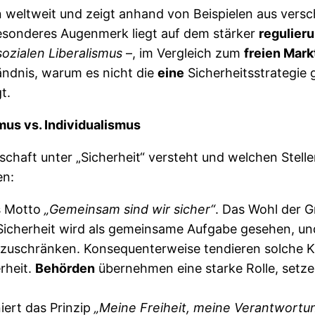
en weltweit und zeigt anhand von Beispielen aus versc
besonderes Augenmerk liegt auf dem stärker
regulier
sozialen Liberalismus
–, im Vergleich zum
freien Mark
ändnis, warum es nicht die
eine
Sicherheitsstrategie g
t.
smus vs. Individualismus
schaft unter „Sicherheit“ versteht und welchen Stelle
en:
as Motto
„Gemeinsam sind wir sicher“
. Das Wohl der 
Sicherheit wird als gemeinsame Aufgabe gesehen, und 
nzuschränken. Konsequenterweise tendieren solche K
rheit.
Behörden
übernehmen eine starke Rolle, setze
iert das Prinzip
„Meine Freiheit, meine Verantwortu