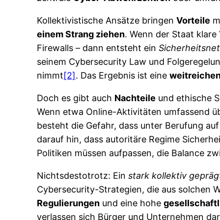
Kollektivistische Ansätze bringen
Vorteile
mi
einem Strang ziehen
. Wenn der Staat klare
Firewalls – dann entsteht ein
Sicherheitsne
seinem Cybersecurity Law und Folgeregelun
nimmt
[2]
. Das Ergebnis ist eine
weitreiche
Doch es gibt auch
Nachteile
und ethische Sp
Wenn etwa Online-Aktivitäten umfassend übe
besteht die Gefahr, dass unter Berufung au
darauf hin, dass autoritäre Regime Sicherh
Politiken müssen aufpassen, die Balance zwi
Nichtsdestotrotz: Ein
stark kollektiv gepräg
Cybersecurity-Strategien, die aus solchen
Regulierungen
und eine hohe
gesellschaft
verlassen sich Bürger und Unternehmen dara