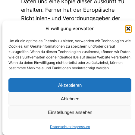
Daten und eine Kopie dieser Auskunft zu
erhalten. Ferner hat der Europäische
Richtlinien- und Verordnungsgeber der
betroffenen Person Auskunft über
Einwilligung verwalten
folgende Informationen zugestanden:
Um dir ein optimales Erlebnis zu bieten, verwenden wir Technologien wie
die Verarbeitungszwecke
Cookies, um Geräteinformationen zu speichern und/oder darauf
die Kategorien personenbezogener
zuzugreifen. Wenn du diesen Technologien zustimmst, können wir Daten
wie das Surfverhalten oder eindeutige IDs auf dieser Website verarbeiten.
Daten, die verarbeitet werden
Wenn du deine Einwillligung nicht erteilst oder zurückziehst, können
bestimmte Merkmale und Funktionen beeinträchtigt werden.
die Empfänger oder Kategorien von
Empfängern, gegenüber denen die
Akzeptieren
personenbezogenen Daten
offengelegt worden sind oder noch
Ablehnen
offengelegt werden, insbesondere
bei Empfängern in Drittländern oder
Einstellungen ansehen
bei internationalen Organisationen
Datenschutz
Impressum
falls möglich die geplante Dauer, für