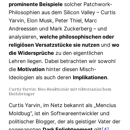
prominente Beispiele
solcher Patchwork-
Philosophien aus dem Silicon Valley – Curtis
Yarvin, Elon Musk, Peter Thiel, Marc
Andreessen und Mark Zuckerberg – und
analysieren,
welche philosophischen oder
religiösen Versatzstücke sie nutzen
und
wo
die Widersprüche
zu den eigentlichen
Lehren liegen. Dabei betrachten wir sowohl
die
Motivation
hinter diesen Misch-
Ideologien als auch deren
Implikationen
.
Curtis Yarvin: Neo-Reaktionär mit viktorianischem
Heilsbringer
Curtis Yarvin, im Netz bekannt als „Mencius
Moldbug“, ist ein Softwareentwickler und
politischer Blogger, der als geistiger Vater der
sogenannten
Dark Enlightenment
gilt
[4]
.