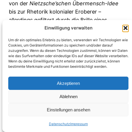
von der
Nietzsche’schen Übermensch-Idee
bis zur Rhetorik kolonialer Eroberer –
allerdings gefiltert durch die Brille eines
Einwilligung verwalten
Silicon-Valley-Investors. Das Resultat ist eine
Ideologie, die
grenzenlosen
Um dir ein optimales Erlebnis zu bieten, verwenden wir Technologien wie
technologischen Fortschritt nahezu religiös
Cookies, um Geräteinformationen zu speichern und/oder darauf
zuzugreifen. Wenn du diesen Technologien zustimmst, können wir Daten
verklärt
und gleichzeitig „Schwäche“ in Form
wie das Surfverhalten oder eindeutige IDs auf dieser Website verarbeiten.
von Regulierung, Bescheidenheit oder
Wenn du deine Einwillligung nicht erteilst oder zurückziehst, können
bestimmte Merkmale und Funktionen beeinträchtigt werden.
Verantwortung verachtet
[10]
.
Der technologische Übermensch:
Akzeptieren
Andreessen schreibt wörtlich von der Vision,
Ablehnen
„technological supermen“
(technologische
Übermenschen) zu erschaffen
[10]
. Er bezieht
Einstellungen ansehen
sich implizit auf Friedrich
Nietzsche
, der den
„Übermenschen“
als Sinnbild für denjenigen
Datenschutz
Impressum