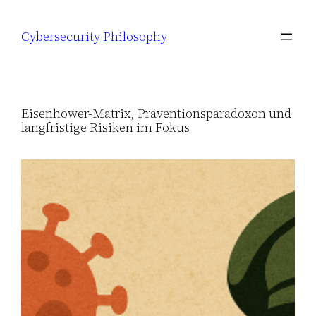
Zum
Inhalt
Cybersecurity Philosophy
springen
Eisenhower-Matrix, Präventionsparadoxon und
langfristige Risiken im Fokus