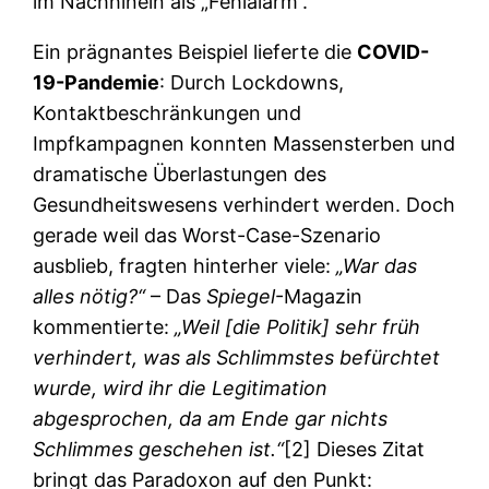
im Nachhinein als „Fehlalarm“.
Ein prägnantes Beispiel lieferte die
COVID-
19-Pandemie
: Durch Lockdowns,
Kontaktbeschränkungen und
Impfkampagnen konnten Massensterben und
dramatische Überlastungen des
Gesundheitswesens verhindert werden. Doch
gerade weil das Worst-Case-Szenario
ausblieb, fragten hinterher viele:
„War das
alles nötig?“
– Das
Spiegel
-Magazin
kommentierte:
„Weil [die Politik] sehr früh
verhindert, was als Schlimmstes befürchtet
wurde, wird ihr die Legitimation
abgesprochen, da am Ende gar nichts
Schlimmes geschehen ist.“
[2] Dieses Zitat
bringt das Paradoxon auf den Punkt: