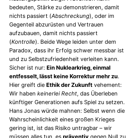
bedeuten, Stärke zu demonstrieren, damit
nichts passiert (
Abschreckung
), oder im
Gegenteil abzurüsten und Vertrauen
aufzubauen, damit nichts passiert
(
Kontrolle
). Beide Wege leiden unter dem
Paradox, dass ihr Erfolg schwer messbar ist
und zu Selbstzufriedenheit verleiten kann.
Sicher ist nur:
Ein Nuklearkrieg, einmal
entfesselt, lässt keine Korrektur mehr zu
.
Hier greift die
Ethik der Zukunft
vehement:
Wir haben
keinerlei Recht
, das Überleben
künftiger Generationen aufs Spiel zu setzen.
Hans Jonas würde mahnen: Selbst wenn die
Wahrscheinlichkeit eines großen Krieges
gering ist, ist das Risiko untragbar – wir
müssen alles tun, es
präventiv
gegen Null zu