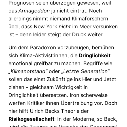
Prognosen seien überzogen gewesen, weil
das
Armageddon
ja nicht eintrat. Noch
allerdings nimmt niemand Klimaforschern
übel, dass New York
nicht
im Meer versunken
ist – denn leider steigt der Druck weiter.
Um dem Paradoxon vorzubeugen, bemühen
sich Klima-Aktivist:innen, die
Dringlichkeit
emotional greifbar zu machen. Begriffe wie
„Klimanotstand“
oder
„Letzte Generation“
sollen das einst Zukünftige ins Hier und Jetzt
ziehen – gleichsam Wichtigkeit in
Dringlichkeit übersetzen. Ironischerweise
werfen Kritiker ihnen Übertreibung vor. Doch
hier hilft Ulrich Becks Theorie der
Risikogesellschaft
: In der Moderne, so Beck,
wird
die Zukunft zur Ursache der Gegenwart